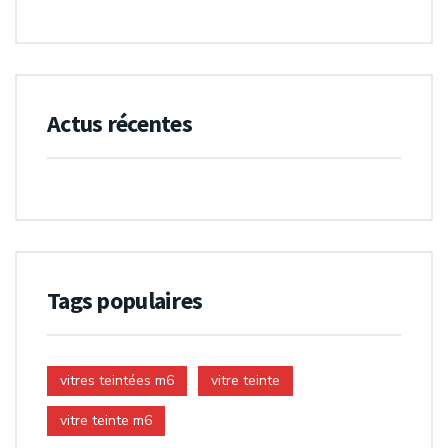
Actus récentes
Tags populaires
vitres teintées m6
vitre teinte
vitre teinte m6