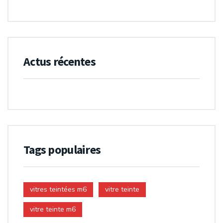
Actus récentes
Tags populaires
vitres teintées m6
vitre teinte
vitre teinte m6